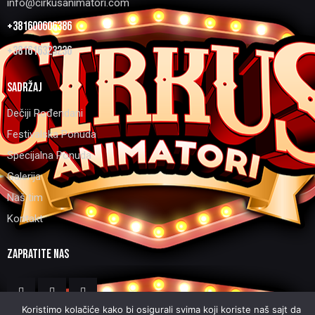
info@cirkusanimatori.com
+381600606386
+381616323236
SADRŽAJ
Dečiji Rođendani
Festivalska Ponuda
Specijalna Ponuda
Galerija
Naš tim
Kontakt
ZAPRATITE NAS
Koristimo kolačiće kako bi osigurali svima koji koriste naš sajt da