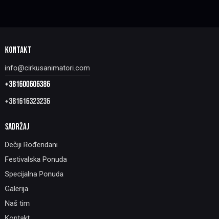
KONTAKT
info@cirkusanimatori.com
+381600606386
+381616323236
SADRŽAJ
Dečiji Rođendani
Festivalska Ponuda
Specijalna Ponuda
Galerija
Naš tim
Kontakt