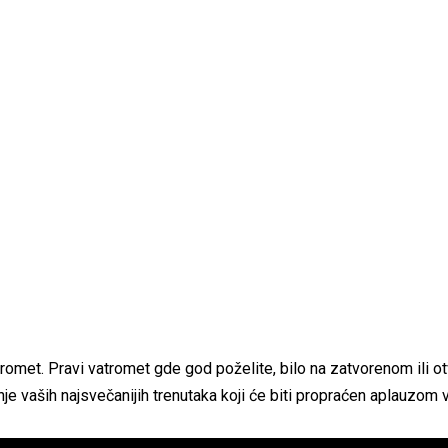
omet. Pravi vatromet gde god poželite, bilo na zatvorenom ili ot
 vaših najsvečanijih trenutaka koji će biti propraćen aplauzom vaš