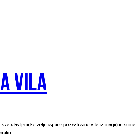
A VILA
e sve slavljeničke želje ispune pozvali smo vile iz magične šume
mraku.