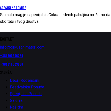
SPECIJALNE PONUDE
Sa malo magije i specijalnih Cirkus ledenih pahuljica možemo d
oko tebi i tvog društva.
KONTAKT
info@cirkusanimatori.com
+381600606386
+381616323236
SADRŽAJ
Dečiji Rođendani
Festivalska Ponuda
Specijalna Ponuda
Galerija
Naš tim