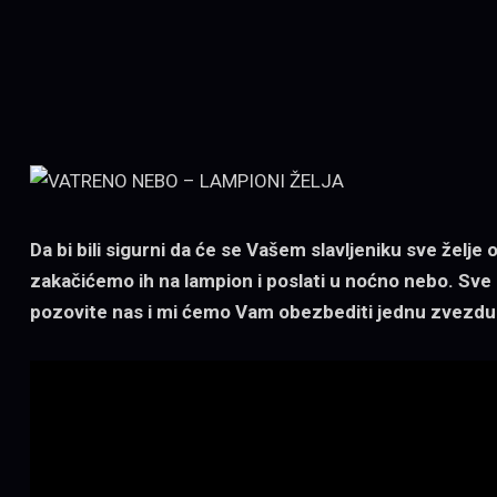
Da bi bili sigurni da će se Vašem slavljeniku sve želje
zakačićemo ih na lampion i poslati u noćno nebo. Sve o
pozovite nas i mi ćemo Vam obezbediti jednu zvezdu p