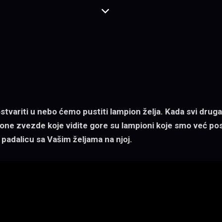
 ostvariti u nebo ćemo pustiti lampion želja. Kada svi drug
ne zvezde koje vidite gore su lampioni koje smo već poslal
adalicu sa Vašim željama na njoj.