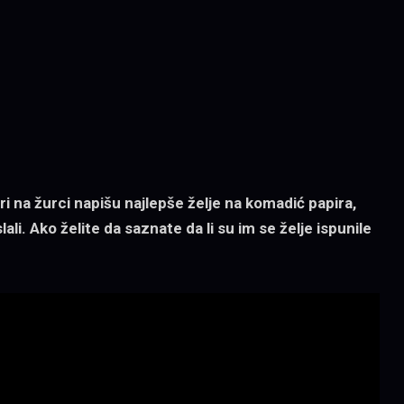
ari na žurci napišu najlepše želje na komadić papira,
i. Ako želite da saznate da li su im se želje ispunile