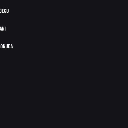
 DECU
ANI
PONUDA