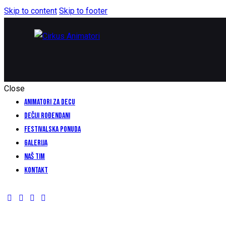
Skip to content
Skip to footer
Close
ANIMATORI ZA DECU
DEČIJI ROĐENDANI
FESTIVALSKA PONUDA
GALERIJA
NAŠ TIM
KONTAKT