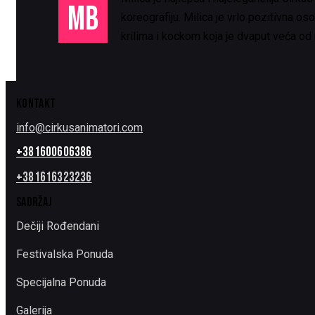
MB
koreografiju. Milica je vrlo pozitivna o
krilima i kockom koja je dvaput veća od
KONTAKT
info@cirkusanimatori.com
+381600606386
+381616323236
SADRŽAJ
Dečiji Rođendani
Festivalska Ponuda
Specijalna Ponuda
Galerija