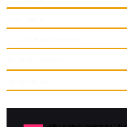
NASTUPI NA ŠTULAMA
VATRENI PERFORMANSI
LED - PLESNO - ŽONGLERSKI PERFORMANSI
PROFESIONALNE TETOVAŽE ZA DECU
PARTERSKA AKROBATIKA
Milica je najlepša i najelegantnija Cir