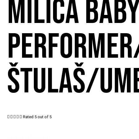
MILICA BABY
PERFORMER
ŠTULAŠ/UM





Rated 5 out of 5