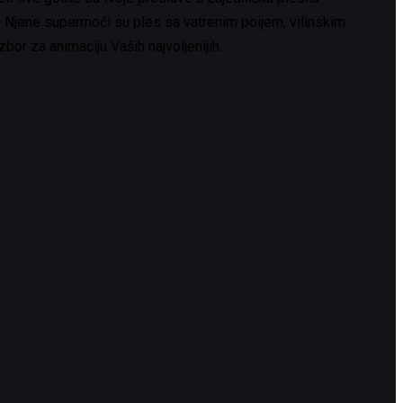
va. Njene supermoći su ples sa vatrenim poijem, vilinskim
or za animaciju Vaših najvoljenijih.