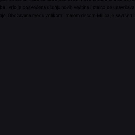
soba i vrlo je posvećena učenju novih veština i stalno se usavrša
 nje. Obožavana među velikom i malom decom Milica je savršen izb